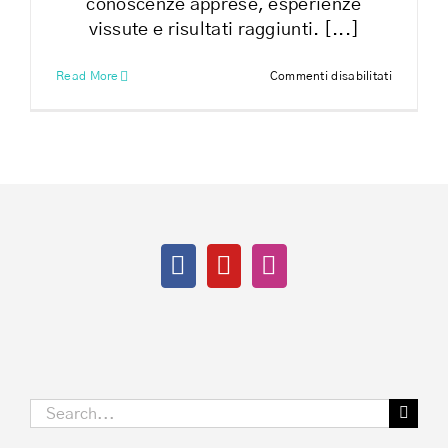
conoscenze apprese, esperienze
vissute e risultati raggiunti. [...]
su
Read More
Commenti disabilitati
Come
restare
giovani
e
sani
a
qualsiasi
età
Search
for: