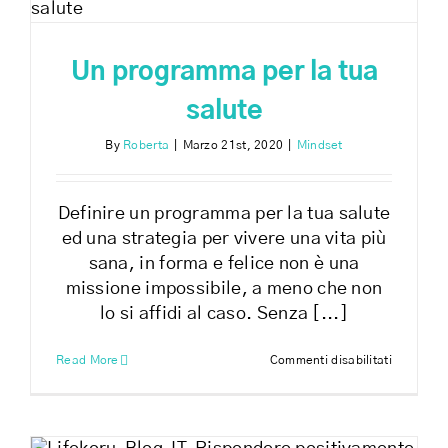
semplicit
Un programma per la tua
salute
By
Roberta
|
Marzo 21st, 2020
|
Mindset
Definire un programma per la tua salute
ed una strategia per vivere una vita più
sana, in forma e felice non è una
missione impossibile, a meno che non
lo si affidi al caso. Senza [...]
su
Read More
Commenti disabilitati
Un
program
per
la
tua