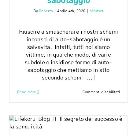
sabotaggio
By
Roberta
|
Aprile 4th, 2020
|
Mindset
Riuscire a smascherare i nostri schemi
inconsci di auto-sabotaggio è un
salvavita. Infatti, tutti noi siamo
vittime, in qualche modo, di varie
subdole e insidiose forme di auto-
sabotaggio che mettiamo in atto
secondo schemi [...]
su
Read More
Commenti disabilitati
Smascher
l’auto-
sabotagg