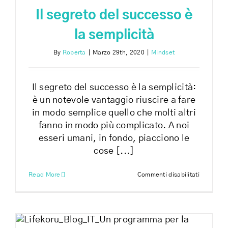
Il segreto del successo è
la semplicità
By
Roberta
|
Marzo 29th, 2020
|
Mindset
Il segreto del successo è la semplicità:
è un notevole vantaggio riuscire a fare
in modo semplice quello che molti altri
fanno in modo più complicato. A noi
esseri umani, in fondo, piacciono le
cose [...]
su
Read More
Commenti disabilitati
Il
segreto
del
successo
è
la