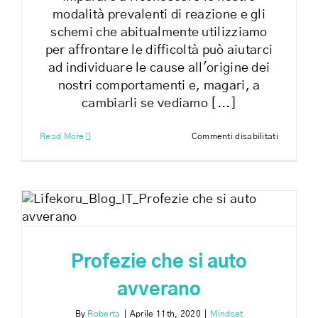
modalità prevalenti di reazione e gli
schemi che abitualmente utilizziamo
per affrontare le difficoltà può aiutarci
ad individuare le cause all'origine dei
nostri comportamenti e, magari, a
cambiarli se vediamo [...]
su
Read More
Commenti disabilitati
Come
affronti
le
difficoltà
Profezie che si auto
avverano
By
Roberta
|
Aprile 11th, 2020
|
Mindset