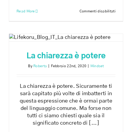
su
Read More
Commenti disabilitati
I
miei
obiettivi
sono
realizzabi
La chiarezza è potere
By
Roberta
|
Febbraio 22nd, 2020
|
Mindset
La chiarezza è potere. Sicuramente ti
sarà capitato più volte di imbatterti in
questa espressione che è ormai parte
del linguaggio comune. Ma forse non
tutti ci siamo chiesti quale sia il
significato concreto di [...]