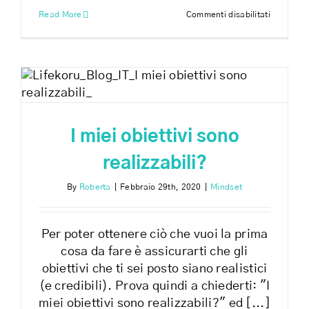
su
Read More
Commenti disabilitati
L’impegn
è
la
chiave
del
tuo
successo
I miei obiettivi sono
realizzabili?
By
Roberta
|
Febbraio 29th, 2020
|
Mindset
Per poter ottenere ciò che vuoi la prima
cosa da fare è assicurarti che gli
obiettivi che ti sei posto siano realistici
(e credibili). Prova quindi a chiederti: "I
miei obiettivi sono realizzabili?" ed [...]