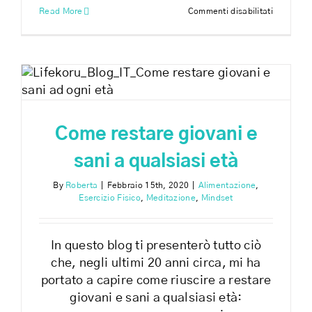
su
Read More
Commenti disabilitati
La
chiarezza
è
potere
Come restare giovani e
sani a qualsiasi età
By
Roberta
|
Febbraio 15th, 2020
|
Alimentazione
,
Esercizio Fisico
,
Meditazione
,
Mindset
In questo blog ti presenterò tutto ciò
che, negli ultimi 20 anni circa, mi ha
portato a capire come riuscire a restare
giovani e sani a qualsiasi età: