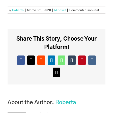
su
By
Roberta
|
Marzo 8th, 2020
|
Mindset
|
Commenti disabilitati
L’impeg
è
la
chiave
del
tuo
Share This Story, Choose Your
success
Platform!
Facebook
X
Reddit
LinkedIn
WhatsApp
Tumblr
Pinterest
Vk
Email
About the Author:
Roberta