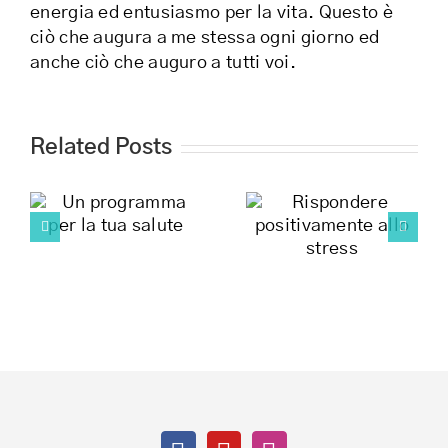
energia ed entusiasmo per la vita. Questo è
ciò che augura a me stessa ogni giorno ed
anche ciò che auguro a tutti voi.
Related Posts
I miei
Rispondere
a
obiettivi
positivamente
sono
allo stress
realizzabili