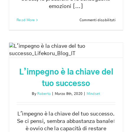
emozioni [...]
su
Read More
Commenti disabilitati
Risponde
positivam
allo
stress
L’impegno è la chiave del
tuo successo
By
Roberta
|
Marzo 8th, 2020
|
Mindset
L'impegno è la chiave del tuo successo.
Se ci pensi, sembra abbastanza banale:
è ovvio che la capacità di restare