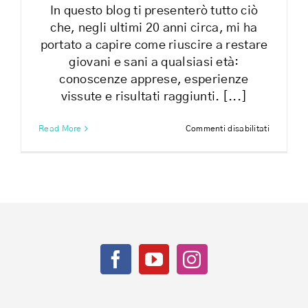
In questo blog ti presenterò tutto ciò
che, negli ultimi 20 anni circa, mi ha
portato a capire come riuscire a restare
giovani e sani a qualsiasi età:
conoscenze apprese, esperienze
vissute e risultati raggiunti. [...]
su
Read More
Commenti disabilitati
Come
restare
giovani
e
sani
a
qualsiasi
età