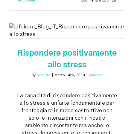
Read More
Commenti disabilitati
Un
program
per
la
tua
salute
Rispondere positivamente
allo stress
By
Roberta
|
Marzo 14th, 2020
|
Mindset
La capacità di rispondere positivamente
allo stress è un'arte fondamentale per
fronteggiare in modo costruttivo non
solo le interazioni con il nostro
ambiente circostante ma anche lo
stress, le pressioni e le conseguenti