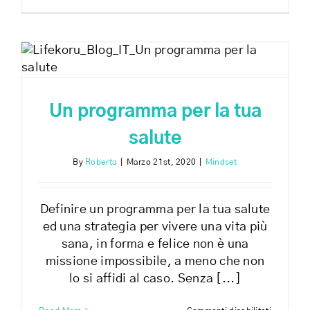
segreto
del
successo
è
la
semplicit
Un programma per la tua
salute
By
Roberta
|
Marzo 21st, 2020
|
Mindset
Definire un programma per la tua salute
ed una strategia per vivere una vita più
sana, in forma e felice non è una
missione impossibile, a meno che non
lo si affidi al caso. Senza [...]
su