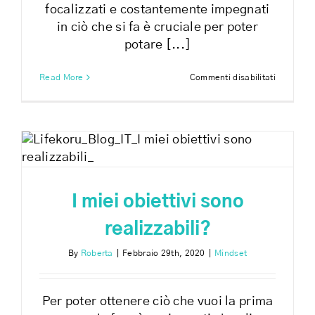
focalizzati e costantemente impegnati
in ciò che si fa è cruciale per poter
potare [...]
su
Read More
Commenti disabilitati
L’impegn
è
la
chiave
del
tuo
successo
I miei obiettivi sono
realizzabili?
By
Roberta
|
Febbraio 29th, 2020
|
Mindset
Per poter ottenere ciò che vuoi la prima