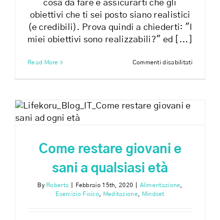
cosa da fare è assicurarti che gli
obiettivi che ti sei posto siano realistici
(e credibili). Prova quindi a chiederti: "I
miei obiettivi sono realizzabili?" ed [...]
su
Read More
Commenti disabilitati
I
miei
obiettivi
sono
realizzabi
Come restare giovani e
sani a qualsiasi età
By
Roberta
|
Febbraio 15th, 2020
|
Alimentazione
,
Esercizio Fisico
,
Meditazione
,
Mindset