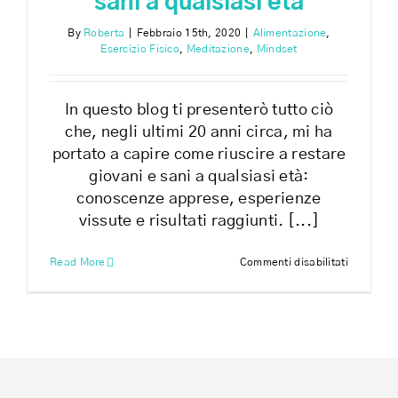
sani a qualsiasi età
By
Roberta
|
Febbraio 15th, 2020
|
Alimentazione
,
Esercizio Fisico
,
Meditazione
,
Mindset
In questo blog ti presenterò tutto ciò
che, negli ultimi 20 anni circa, mi ha
portato a capire come riuscire a restare
giovani e sani a qualsiasi età:
conoscenze apprese, esperienze
vissute e risultati raggiunti. [...]
su
Read More
Commenti disabilitati
Come
restare
giovani
e
sani
a
qualsiasi
età