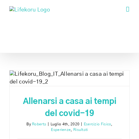
Skip
to
content
l
Allenarsi a casa ai tempi
del covid-19
By
Roberta
|
Luglio 4th, 2020
|
Esercizio Fisico
,
Esperienze
,
Risultati