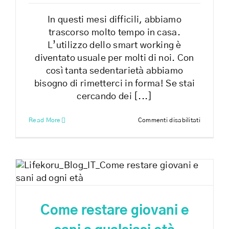
In questi mesi difficili, abbiamo
trascorso molto tempo in casa.
L’utilizzo dello smart working è
diventato usuale per molti di noi. Con
così tanta sedentarietà abbiamo
bisogno di rimetterci in forma! Se stai
cercando dei [...]
su
Read More
Commenti disabilitati
Allenarsi
a
casa
ai
tempi
del
covid-
19
Come restare giovani e