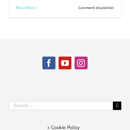
su
Read More
Commenti disabilitati
Allenarsi
a
casa
ai
tempi
del
covid-
19
Search
for:
Cookie Policy