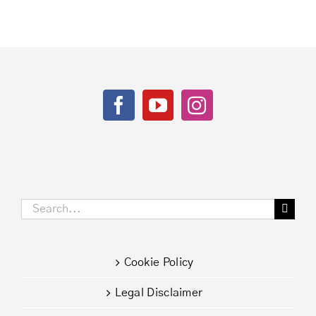
per
la
tua
salute
Search
for:
Cookie Policy
Legal Disclaimer